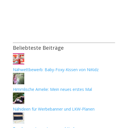
Beliebteste Beiträge
Nähwettbewerb: Baby-Foxy-Kissen von NiKidz
Himmlische Amelie: Mein neues erstes Mal
Nähideen für Werbebanner und LKW-Planen