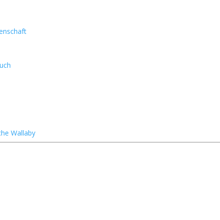
enschaft
such
sche Wallaby