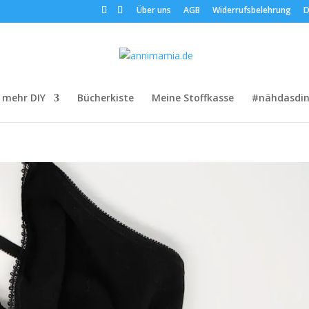
Über uns
AGB
Widerrufsbelehrung
D
 mehr DIY
Bücherkiste
Meine Stoffkasse
#nähdasdin