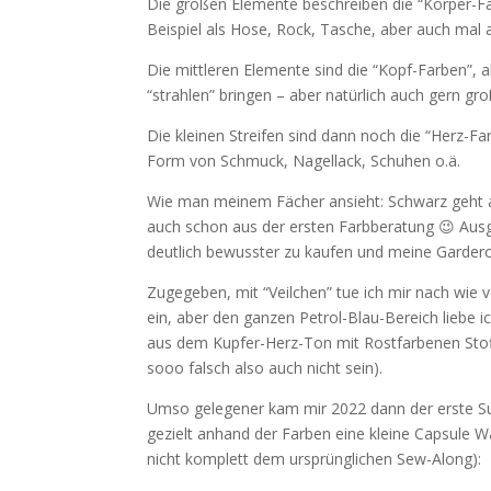
Die großen Elemente beschreiben die “Körper-Fa
Beispiel als Hose, Rock, Tasche, aber auch mal a
Die mittleren Elemente sind die “Kopf-Farben”, a
“strahlen” bringen – aber natürlich auch gern g
Die kleinen Streifen sind dann noch die “Herz-Far
Form von Schmuck, Nagellack, Schuhen o.ä.
Wie man meinem Fächer ansieht: Schwarz geht al
auch schon aus der ersten Farbberatung 😉 Aus
deutlich bewusster zu kaufen und meine Garderob
Zugegeben, mit “Veilchen” tue ich mir nach wie
ein, aber den ganzen Petrol-Blau-Bereich liebe i
aus dem Kupfer-Herz-Ton mit Rostfarbenen Stof
sooo falsch also auch nicht sein).
Umso gelegener kam mir 2022 dann der erste S
gezielt anhand der Farben eine kleine Capsule Wa
nicht komplett dem ursprünglichen Sew-Along):