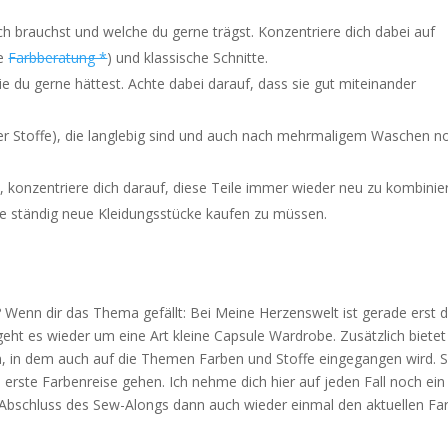
ich brauchst und welche du gerne trägst. Konzentriere dich dabei auf
he
Farbberatung *
) und klassische Schnitte.
die du gerne hättest. Achte dabei darauf, dass sie gut miteinander
der Stoffe), die langlebig sind und auch nach mehrmaligem Waschen n
 konzentriere dich darauf, diese Teile immer wieder neu zu kombinie
ne ständig neue Kleidungsstücke kaufen zu müssen.
 Wenn dir das Thema gefällt: Bei Meine Herzenswelt ist gerade erst 
ht es wieder um eine Art kleine Capsule Wardrobe. Zusätzlich bietet
, in dem auch auf die Themen Farben und Stoffe eingegangen wird. 
ne erste Farbenreise gehen. Ich nehme dich hier auf jeden Fall noch ein
Abschluss des Sew-Alongs dann auch wieder einmal den aktuellen Fa