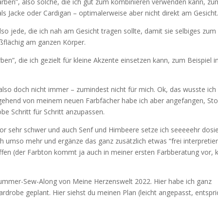
rben”, also solche, die ich gut zum kombinieren verwenden kann, zu
ls Jacke oder Cardigan – optimalerweise aber nicht direkt am Gesicht
lso jede, die ich nah am Gesicht tragen sollte, damit sie selbiges zum
roßflächig am ganzen Körper.
ben”, die ich gezielt für kleine Akzente einsetzen kann, zum Beispiel i
so doch nicht immer – zumindest nicht für mich. Ok, das wusste ich
gehend von meinem neuen Farbfächer habe ich aber angefangen, Sto
e Schritt für Schritt anzupassen.
 vor sehr schwer und auch Senf und Himbeere setze ich seeeeehr dosie
ch umso mehr und ergänze das ganz zusätzlich etwas “frei interpretier
fen (der Farbton kommt ja auch in meiner ersten Farbberatung vor, 
ummer-Sew-Along von Meine Herzenswelt 2022. Hier habe ich ganz
rdrobe geplant. Hier siehst du meinen Plan (leicht angepasst, entspri