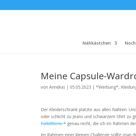
Nähkästchen
Noch
Meine Capsule-Wardro
von
Anni(ka)
|
05.05.2023
|
*Werbung*
,
Kleidun
Der Kleiderschrank platzte aus allen Nähten. U
oder schlicht zu Jeans und schwarzem Shirt zu g
Farbfitterie *
genau recht, die ich im Rahmen de
Im Rahmen einer kleinen Challenge sollte man di