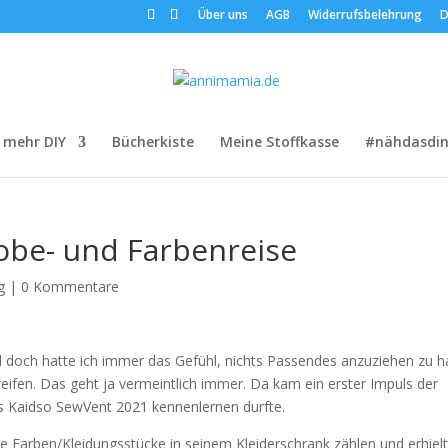
Über uns
AGB
Widerrufsbelehrung
D
 mehr DIY
Bücherkiste
Meine Stoffkasse
#nähdasdin
be- und Farbenreise
g
|
0 Kommentare
nd doch hatte ich immer das Gefühl, nichts Passendes anzuziehen zu 
reifen. Das geht ja vermeintlich immer. Da kam ein erster Impuls der
s Kaidso SewVent 2021 kennenlernen durfte.
e Farben/Kleidungsstücke in seinem Kleiderschrank zählen und erhiel