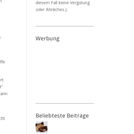
m
diesem Fall keine Vergütung
.
oder Ähnliches.).
n
Werbung
ffe
rt
t”
kann
Beliebteste Beiträge
cht