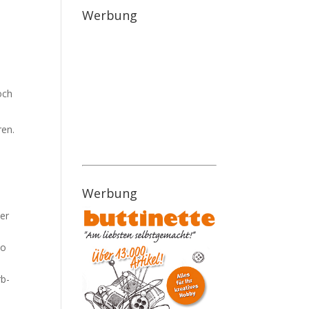
Werbung
och
ren.
Werbung
der
So
rb-