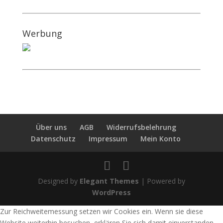
Werbung
Über uns
AGB
Widerrufsbelehrung
Datenschutz
Impressum
Mein Konto
Designed by
Elegant Themes
| Powered by
WordPress
Zur Reichweitemessung setzen wir Cookies ein. Wenn sie diese
Website weiterhin besuchen, erklären Sie sich damit einverstanden.