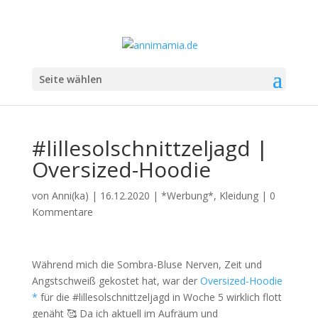
Seite wählen
#lillesolschnittzeljagd |
Oversized-Hoodie
von
Anni(ka)
|
16.12.2020
|
*Werbung*
,
Kleidung
|
0
Kommentare
Während mich die Sombra-Bluse Nerven, Zeit und
Angstschweiß gekostet hat, war der
Oversized-Hoodie
*
für die #lillesolschnittzeljagd in Woche 5 wirklich flott
genäht 🥰 Da ich aktuell im Aufräum und