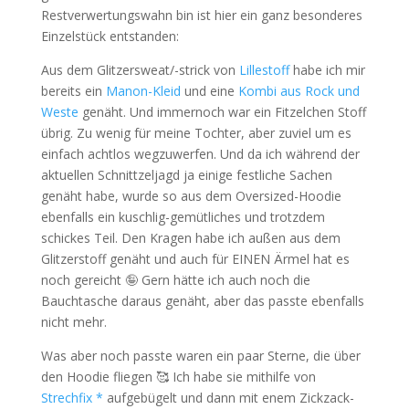
Restverwertungswahn bin ist hier ein ganz besonderes
Einzelstück entstanden:
Aus dem Glitzersweat/-strick von
Lillestoff
habe ich mir
bereits ein
Manon-Kleid
und eine
Kombi aus Rock und
Weste
genäht. Und immernoch war ein Fitzelchen Stoff
übrig. Zu wenig für meine Tochter, aber zuviel um es
einfach achtlos wegzuwerfen. Und da ich während der
aktuellen Schnittzeljagd ja einige festliche Sachen
genäht habe, wurde so aus dem Oversized-Hoodie
ebenfalls ein kuschlig-gemütliches und trotzdem
schickes Teil. Den Kragen habe ich außen aus dem
Glitzerstoff genäht und auch für EINEN Ärmel hat es
noch gereicht 🤪 Gern hätte ich auch noch die
Bauchtasche daraus genäht, aber das passte ebenfalls
nicht mehr.
Was aber noch passte waren ein paar Sterne, die über
den Hoodie fliegen 🥰 Ich habe sie mithilfe von
Strechfix *
aufgebügelt und dann mit enem Zickzack-