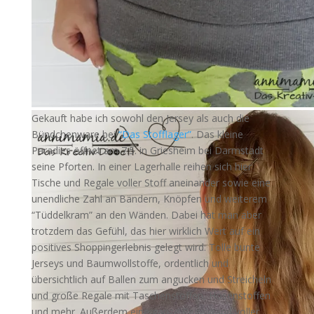
Gekauft habe ich sowohl den Jersey als auch die
Bündchenware bei
“Das Stofflager”
. Das kleine
Paradies öffnet am 7.5. in Griesheim bei Darmstadt
seine Pforten. In einer Lagerhalle reihen sich hier
Tische und Regale voller Stoff aneinander sowie eine
unendliche Zahl an Bändern, Knöpfen und weiterem
“Tüddelkram” an den Wänden. Dabei hat man aber
trotzdem das Gefühl, das hier wirklich Wert auf ein
positives Shoppingerlebnis gelegt wird: Tolle bunte
Jerseys und Baumwollstoffe, ordentlich und
übersichtlich auf Ballen zum angucken und Streicheln
und große Regale mit Taschenstoffen, Hosenstoffen
und mehr. Außerdem eine ganze Regalwand voller