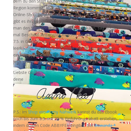
dem du den Stoff kaufen kannst, wenn du nicht aus der
Region kommst, aber ich habe ihn bisher in keine
Online-Shop gefunden. Auch bei das “Das Stofflager”
gibt es ihn nur vor Ort zu kaufen. Falls du weißt, wo
man den Stoff sonst noch bekommen kann, sag doch
mal Bescheid. Ansonsten müssen wir uns wohl alle am
7.5. in Griesheim treffen und dort die Vorräte
leerkaufen. Für 9 Euro der Meter war es auf jeden Fall
ein Schnäppchen. Und aus den kleinen Resten wird
jetzt vermutlich noch mein erste Schlüppi genäht 😀
Liebste Grüße,
deine
P.S.: Im
Shop von Romy Nähwerk
kannst du das Ebook
noch bis zum 8.5. mit 20 % Einführungsrabatt erstehen,
indem du den Code ABBYFEE eingibst. Bei
Dawanda *