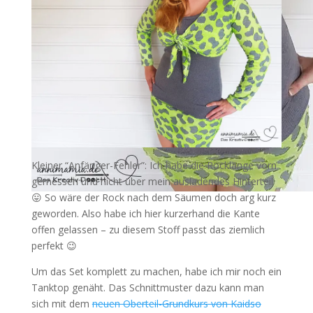
Kleiner “Anfänger-Fehler”: Ich habe die Rocklänge vorn
gemessen und nicht über mein ausladendes Hinterteil
😛 So wäre der Rock nach dem Säumen doch arg kurz
geworden. Also habe ich hier kurzerhand die Kante
offen gelassen – zu diesem Stoff passt das ziemlich
perfekt 😉
Um das Set komplett zu machen, habe ich mir noch ein
Tanktop genäht. Das Schnittmuster dazu kann man
sich mit dem
neuen Oberteil-Grundkurs von Kaidso