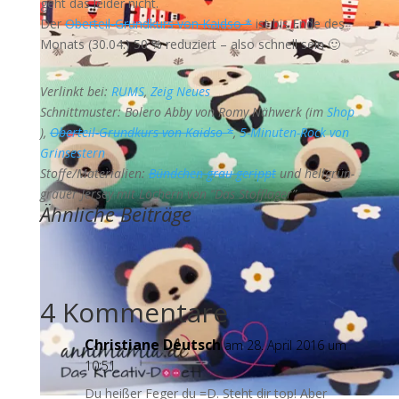
geht das leider nicht.
Der
Oberteil-Grundkurs von Kaidso *
ist bis Ende des
Monats (30.04.) 50 % reduziert – also schnell sein 🙂
Verlinkt bei:
RUMS
,
Zeig Neues
Schnittmuster: Bolero Abby von Romy Nähwerk (im
Shop
),
Oberteil-Grundkurs von Kaidso *
,
5-Minuten-Rock von
Grinsestern
Stoffe/Materialien:
Bündchen grau gerippt
und hellgrün-
grauer Jersey mit Löchern von “Das Stofflager”
Ähnliche Beiträge
4 Kommentare
Christiane Deutsch
am 28. April 2016 um
10:51
Du heißer Feger du =D. Steht dir top! Aber