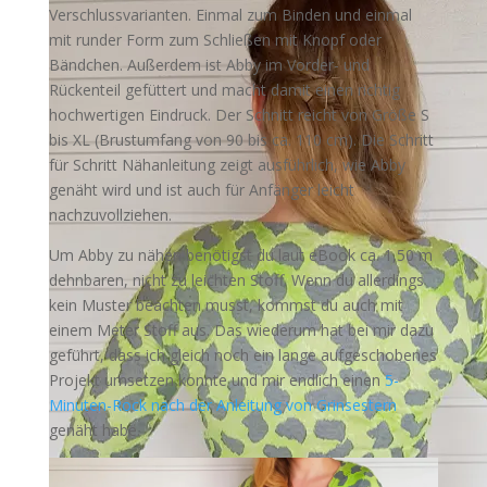
Verschlussvarianten. Einmal zum Binden und einmal
mit runder Form zum Schließen mit Knopf oder
Bändchen. Außerdem ist Abby im Vorder- und
Rückenteil gefüttert und macht damit einen richtig
hochwertigen Eindruck. Der Schnitt reicht von Größe S
bis XL (Brustumfang von 90 bis ca. 110 cm). Die Schritt
für Schritt Nähanleitung zeigt ausführlich, wie Abby
genäht wird und ist auch für Anfänger leicht
nachzuvollziehen.
Um Abby zu nähen benötigst du laut eBook ca. 1,50 m
dehnbaren, nicht zu leichten Stoff. Wenn du allerdings
kein Muster beachten musst, kommst du auch mit
einem Meter Stoff aus. Das wiederum hat bei mir dazu
geführt, dass ich gleich noch ein lange aufgeschobenes
Projekt umsetzen konnte und mir endlich einen
5-
Minuten-Rock nach der Anleitung von Grinsestern
genäht habe.