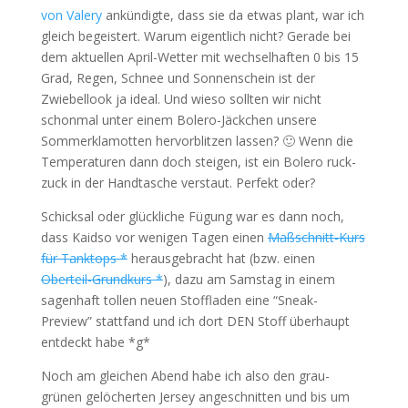
von Valery
ankündigte, dass sie da etwas plant, war ich
gleich begeistert. Warum eigentlich nicht? Gerade bei
dem aktuellen April-Wetter mit wechselhaften 0 bis 15
Grad, Regen, Schnee und Sonnenschein ist der
Zwiebellook ja ideal. Und wieso sollten wir nicht
schonmal unter einem Bolero-Jäckchen unsere
Sommerklamotten hervorblitzen lassen? 🙂 Wenn die
Temperaturen dann doch steigen, ist ein Bolero ruck-
zuck in der Handtasche verstaut. Perfekt oder?
Schicksal oder glückliche Fügung war es dann noch,
dass Kaidso vor wenigen Tagen einen
Maßschnitt-Kurs
für Tanktops *
herausgebracht hat (bzw. einen
Oberteil-Grundkurs *
), dazu am Samstag in einem
sagenhaft tollen neuen Stoffladen eine “Sneak-
Preview” stattfand und ich dort DEN Stoff überhaupt
entdeckt habe *g*
Noch am gleichen Abend habe ich also den grau-
grünen gelöcherten Jersey angeschnitten und bis um