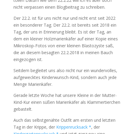
tollen Datum wie dem 22.2.22 will ich es aber doch
nicht verpassen einen Blogbeitrag zu schreiben.
Der 22.2. ist für uns nicht nur und nicht erst seit 2022
ein besonderer Tag. Der 22.2. ist bereits seit 2018 ein
Tag, der uns in Erinnerung bleibt. Es ist der Tag, an
dem ein kleiner Holzmarienkäfer auf einer Kopie eines
Mikroskop-Fotos von einer kleinen Blastozyste saß,
die an diesem besagten 22.2.2018 in meinen Bauch
eingezogen ist.
Seitdem begleitet uns also nicht nur ein wundervolles,
aufgewecktes Kinderwunsch-Kind, sondern auch jede
Menge Marienkäfer.
Gerade letzte Woche hat unsere Kleine in der Mutter-
Kind-Kur einen süßen Marienkäfer als Klammertierchen
gebastelt.
Auch das selbstgenähte Outfit am ersten und letzten
Tag in der Krippe, der
Krippenrucksack *
, der
Kindergartenrucksack *
und jetzt ganz neu eine