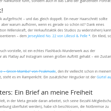
 der Nähkünste führt, sondern auch in das Land der glänzenden Porträt
!
k aufgefrischt – und das gleich doppelt. Ein neuer Haarschnitt sollte
n, aber warum aufhören, wenn es gerade so schön ist? Dank eines
ion Willenskraft, der Verkaufstaktik des Studios zu widerstehen) kann
äsentieren – dem
Jerseykleid No. 22 von Lillesol & Pelle *
. Ein Kleid, s
 euch vorstelle, ist ein echtes Flashback-Wunderwerk aus der
ur als Flatlay auf Instagram seinen großen Auftritt gehabt – ein Zusta
iance – Green Mamba“ von Peakmade
, den ihr vielleicht schon in meine
 steht es im Rampenlicht. Ein zusätzlicher Hingucker ist der
Gürtel a
ers: Ein Brief an meine Freiheit
elt, in der Meta gerade daran arbeitet, sich seine Bezahl-Mitgliedsch
erbung überflutet werden), habe ich beschlossen, die Notbremse zu