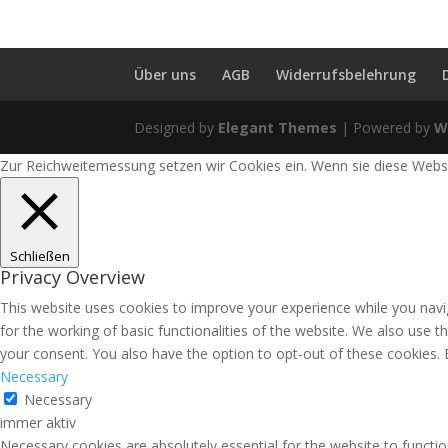
Über uns
AGB
Widerrufsbelehrung
Designed by
Elegant Themes
| Powered by
W
Zur Reichweitemessung setzen wir Cookies ein. Wenn sie diese Websit
Schließen
Privacy Overview
This website uses cookies to improve your experience while you navig
for the working of basic functionalities of the website. We also use 
your consent. You also have the option to opt-out of these cookies.
Necessary
Necessary
immer aktiv
Necessary cookies are absolutely essential for the website to functio