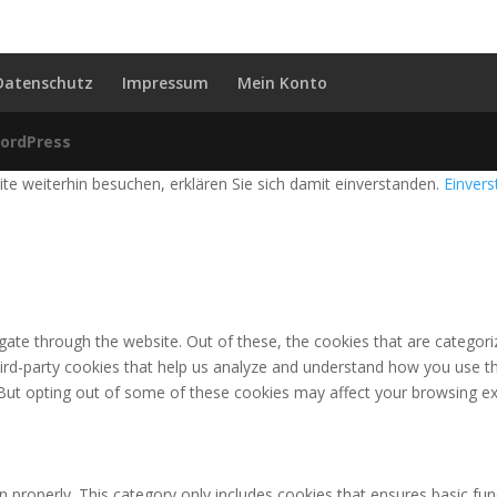
Datenschutz
Impressum
Mein Konto
ordPress
e weiterhin besuchen, erklären Sie sich damit einverstanden.
Einver
ate through the website. Out of these, the cookies that are categori
third-party cookies that help us analyze and understand how you use th
 But opting out of some of these cookies may affect your browsing ex
n properly. This category only includes cookies that ensures basic fun