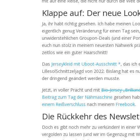
mit auf eine Reise, die nicht nur durch die Welt
Klappe auf: Der neue Look
Ja, ihr habt richtig gesehen. Ich habe meinen Loo
eigentlich genug Veränderung für einen Tag sei
unwiderstehlichen Groupon-Deals (und einer Port
euch nun stolz in meinem neuesten Nähwerk pr
zeitlos wie ein guter Haarschnitt!
Das
Jerseykleid mit Uboot-Ausschnitt *
, das ich
LillesolSchnittzeljagd von 2022. Bislang hat es n
der dringend geändert werden musste.
Jetzt, in voller Pracht und mit
Bio-Jersey „Brill
Beitrag zum Tag der Nähmaschine
gesehen habt,
einem Reißverschluss
nach meinem
Freebook
.
Die Rückkehr des Newslett
Doch es gibt noch mehr zu verkünden! In einer W
vergolden zu lassen (und wir im Gegenzug mit W