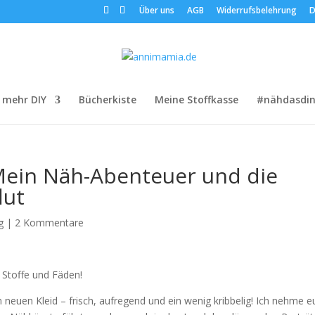
Über uns
AGB
Widerrufsbelehrung
D
 mehr DIY
Bücherkiste
Meine Stoffkasse
#nähdasdin
 Mein Näh-Abenteuer und die
lut
g
|
2 Kommentare
r Stoffe und Fäden!
m neuen Kleid – frisch, aufregend und ein wenig kribbelig! Ich nehme 