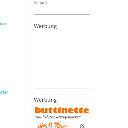
Versuch
rten
Werbung
rten
Werbung