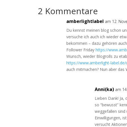
2 Kommentare
amberlightlabel
am 12. Nov
Du kennst meinen blog schon und
versuche ich auch ich wieder et
bekommen – dazu gehören auch m
Follower Friday
https://www.amber
Wunsch, wieder Blogrolls zu etab
https://www.amberlight-label.de/
auch mitmachen? Nun aber das Wi
Anni(ka)
am 14
Lieben Dank! Ja, 
so “bewusst” ke
weggefallen sind
Einwilligungen, is
versucht Aktionen