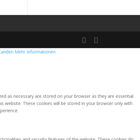
standen
Mehr Informationen
zed as necessary are stored on your browser as they are essential
is website. These cookies will be stored in your browser only with
perience.
ctionalities and security features of the website. These cookies do