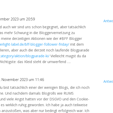
ember 2023 um 20:59
Antwo
 auch wir sind uns schon begegnet, aber tatsächlich
was mehr Schwung in die Bloggervernetzung zu
eine derzeitigen Aktionen wie der #BFF Blogger
light-label.de/bff-blogger-follower-friday/
mit dem
lieren, aber auch die derzeit noch laufende Blogparade
category/aktion/blogparade-ki/
Vielleicht magst du da
chtigste: das Kleid steht dir umwerfend ….
. November 2023 um 11:46
Antwo
du bist tatsächlich einer der wenigen Blogs, die ich noch
nne. Und nachdem damals Blogrolls wie RUMS
 und viele Angst hatten vor der DSGVO und den Cookie-
t es wirklich ruhig geworden. Ich habe ja auch teilweise
 anzustoßen, was aber nur bedingt erfolgreich war. Ich