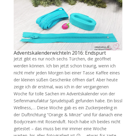
Adventskalenderwichteln 2016: Endspurt
Jetzt gibt es nur noch sechs Türchen, die geöffnet
werden können. Ich bin jetzt schon traurig, wenn ich
nicht mehr jeden Morgen bei einer Tasse Kaffee eines
der kleinen süßen Geschenke öffnen darf. Aber heute
zeige ich dir erstmal, was ich in der vergangenen
Woche für tolle Sachen im Adventskalender von der
Seifenmanufaktur Sprudelspaß gefunden habe. Ein bissl
Wellness,… Diese Woche gab es ein Zuckerpeeling in
der Duftrichtung “Orange & Minze” und für danach eine
Bodycream mit Rosenduft. Noch habe ich beides nicht
getestet – das muss bei mir immer eine Woche
warten, bis alles fotografiert ist 😉 … etwas für zarte