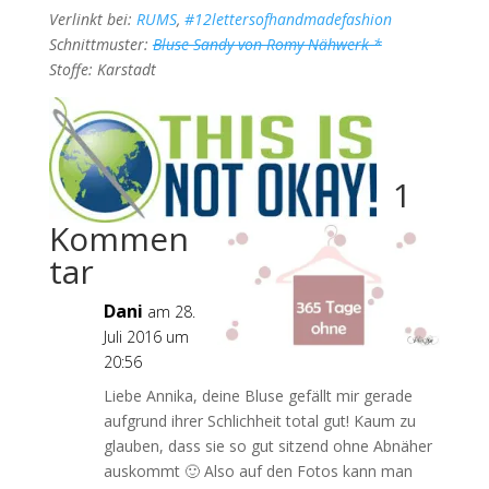
Verlinkt bei:
RUMS
,
#12lettersofhandmadefashion
Schnittmuster:
Bluse Sandy von Romy Nähwerk *
Stoffe: Karstadt
1
Kommen
tar
Dani
am 28.
Juli 2016 um
20:56
Liebe Annika, deine Bluse gefällt mir gerade
aufgrund ihrer Schlichheit total gut! Kaum zu
glauben, dass sie so gut sitzend ohne Abnäher
auskommt 🙂 Also auf den Fotos kann man