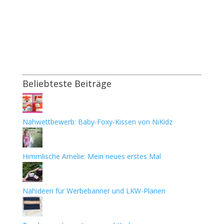
Beliebteste Beiträge
Nähwettbewerb: Baby-Foxy-Kissen von NiKidz
Himmlische Amelie: Mein neues erstes Mal
Nähideen für Werbebanner und LKW-Planen