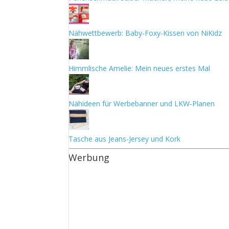
Nähwettbewerb: Baby-Foxy-Kissen von NiKidz
Himmlische Amelie: Mein neues erstes Mal
Nähideen für Werbebanner und LKW-Planen
Tasche aus Jeans-Jersey und Kork
Werbung