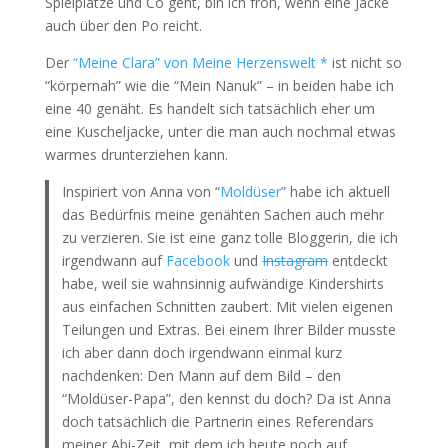
Spielplätze und Co geht, bin ich froh, wenn eine Jacke
auch über den Po reicht.
Der
“Meine Clara” von Meine Herzenswelt *
ist nicht so
“körpernah” wie die “Mein Nanuk” – in beiden habe ich
eine 40 genäht. Es handelt sich tatsächlich eher um
eine Kuscheljacke, unter die man auch nochmal etwas
warmes drunterziehen kann.
Inspiriert von Anna von “
Moldüser
” habe ich aktuell
das Bedürfnis meine genähten Sachen auch mehr
zu verzieren. Sie ist eine ganz tolle Bloggerin, die ich
irgendwann auf
Facebook
und
Instagram
entdeckt
habe, weil sie wahnsinnig aufwändige Kindershirts
aus einfachen Schnitten zaubert. Mit vielen eigenen
Teilungen und Extras. Bei einem Ihrer Bilder musste
ich aber dann doch irgendwann einmal kurz
nachdenken: Den Mann auf dem Bild – den
“Moldüser-Papa”, den kennst du doch? Da ist Anna
doch tatsächlich die Partnerin eines Referendars
meiner Abi-Zeit, mit dem ich heute noch auf