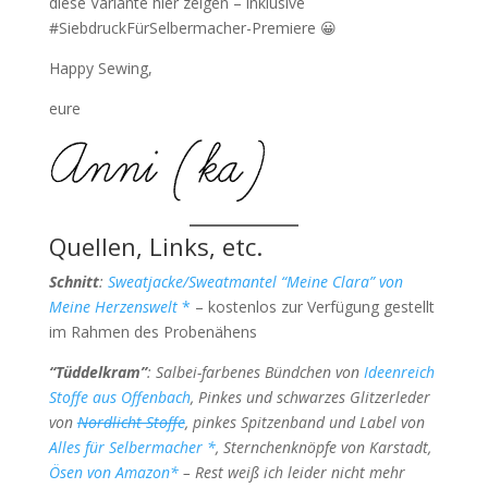
diese Variante hier zeigen – inklusive
#SiebdruckFürSelbermacher-Premiere 😀
Happy Sewing,
eure
Quellen, Links, etc.
Schnitt
:
Sweatjacke/Sweatmantel “Meine Clara” von
Meine Herzenswelt
*
– kostenlos zur Verfügung gestellt
im Rahmen des Probenähens
“Tüddelkram”
: Salbei-farbenes Bündchen von
Ideenreich
Stoffe aus Offenbach
, Pinkes und schwarzes Glitzerleder
von
Nordlicht Stoffe
, pinkes Spitzenband und Label von
Alles für Selbermacher *
, Sternchenknöpfe von Karstadt,
Ösen von Amazon*
– Rest weiß ich leider nicht mehr