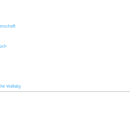
enschaft
such
sche Wallaby