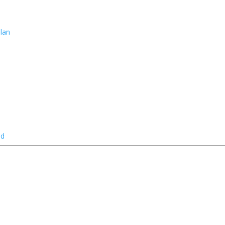
lan
nd