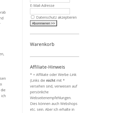
E-Mail-Adresse
orab
Datenschutz akzeptieren
und
r
Warenkorb
en,
Affiliate-Hinweis
* = Affiliate oder Werbe-Link
esen
(Links die
nicht
mit *
ei
versehen sind, verweisen auf
 die
persönliche
 ich
Webseitenempfehlungen.
Dies können auch Webshops
etc. sein. Aber ich erhalte in