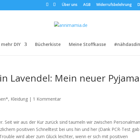
Über uns
AGB
Widerrufsbelehrung
D
 mehr DIY
Bücherkiste
Meine Stoffkasse
#nähdasdin
n Lavendel: Mein neuer Pyjama
hen*
,
Kleidung
|
1 Kommentar
er. Seit wir aus der Kur zurück sind taumeln wir zwischen Personalma
lötzlichem positiven Schnelltest bei uns hin und her (Dank PCR-Test gab
rouble wird aber zum Glück leichter, wenn er sich mit positiven