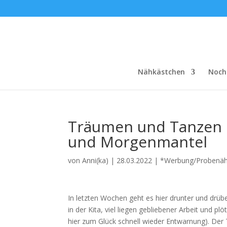
Nähkästchen
Noch
Träumen und Tanzen i
und Morgenmantel
von
Anni(ka)
|
28.03.2022
|
*Werbung/Probenä
In letzten Wochen geht es hier drunter und drüb
in der Kita, viel liegen gebliebener Arbeit und p
hier zum Glück schnell wieder Entwarnung). Der T