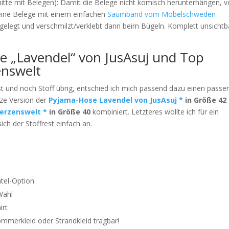
Schnitte mit Belegen): Damit die Belege nicht komisch herunterhängen, 
ine Belege mit einem einfachen
Saumband vom Möbelschweden
 gelegt und verschmilzt/verklebt dann beim Bügeln. Komplett unsichtb
e „Lavendel“ von JusAsuj und Top
enswelt
 und noch Stoff übrig, entschied ich mich passend dazu einen pass
ze Version der
Pyjama-Hose Lavendel von JusAsuj *
in Größe 42
erzenswelt *
in Größe 40
kombiniert. Letzteres wollte ich für ein
ch der Stoffrest einfach an.
tel-Option
Wahl
irt
ommerkleid oder Strandkleid tragbar!