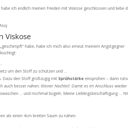
 habe ich endlich meinen Frieden mit Viskose geschlossen und liebe 
n Viskose
e „geschimpft“ habe, habe ich mich also erneut meinem Angstgegner
ksichtigt:
 …
etz um den Stoff zu schützen und …
n
. Dazu den Stoff großzügig mit
Sprühstärke
einsprühen – dann ruts
ich auch besser nähen.
Kleiner Nachteil
: Damit es im Anschluss wieder
auswaschen … und nochmal bügeln. Meine Lieblingsbeschäftigung … N
pen als einen 4cm breiten Saum zu nähen.