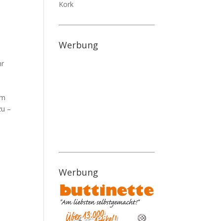
Kork
Werbung
hr
im
zu –
Werbung