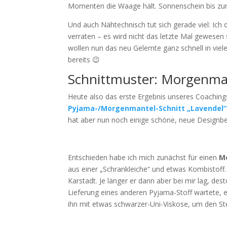
Momenten die Waage hält. Sonnenschein bis zum
Und auch Nähtechnisch tut sich gerade viel: Ich 
verraten – es wird nicht das letzte Mal gewese
wollen nun das neu Gelernte ganz schnell in vi
bereits 😉
Schnittmuster: Morgenman
Heute also das erste Ergebnis unseres Coachin
Pyjama-/Morgenmantel-Schnitt „Lavendel“ 
hat aber nun noch einige schöne, neue Designb
Entschieden habe ich mich zunächst für einen
M
aus einer „Schrankleiche“ und etwas Kombistoff
Karstadt. Je länger er dann aber bei mir lag, des
Lieferung eines anderen Pyjama-Stoff wartete, en
ihn mit etwas schwarzer-Uni-Viskose, um den S