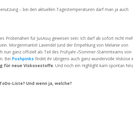
 Benutzung – bei den aktuellen Tagestemperaturen darf man ja auch
tes Probenähen für JusAsuj gewesen sein: Ich darf ab sofort nicht me
sein. Morgenmantel Lavendel (und der Empehlung von Melanie von
ich nun ganz offiziell als Teil des Frühjahr-/Sommer-Stammteams von
en. Bei
Poshpinks
findet ihr übrigens auch ganz wundervolle Viskose 
g für neue Viskosestoffe
. Und noch ein Highlight kam spontan hin
ToDo-Liste? Und wenn ja, welche?