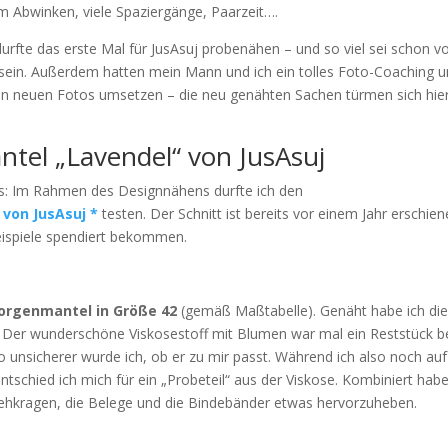
 Abwinken, viele Spaziergänge, Paarzeit….
durfte das erste Mal für JusAsuj probenähen – und so viel sei schon v
n sein. Außerdem hatten mein Mann und ich ein tolles Foto-Coaching 
elen neuen Fotos umsetzen – die neu genähten Sachen türmen sich hie
tel „Lavendel“ von JusAsuj
gs: Im Rahmen des Designnähens durfte ich den
von JusAsuj *
testen. Der Schnitt ist bereits vor einem Jahr erschien
eispiele spendiert bekommen.
orgenmantel in Größe 42
(gemäß Maßtabelle). Genäht habe ich di
. Der wunderschöne Viskosestoff mit Blumen war mal ein Reststück b
to unsicherer wurde ich, ob er zu mir passt. Während ich also noch auf
tschied ich mich für ein „Probeteil“ aus der Viskose. Kombiniert habe
tehkragen, die Belege und die Bindebänder etwas hervorzuheben.