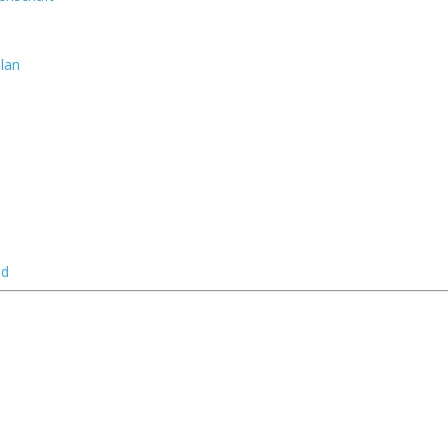
lan
nd