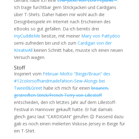
Genäht habe ich eine
Chill-Jacke von Leni Pepunkt *
.
Ich trage furchtbar gern Strickjacken und Cardigans
über T-Shirts. Daher haben mir wohl auch die
Designbeispiele im Internet nach Erscheinen des
eBooks so gut gefallen. Da ich bereits drei
myCuddleMe
besitze, mit meiner
Mary von Pattydoo
semi-zufrieden bin und ich zum
Cardigan von der
KreativAll
keinen Schnitt habe, musste ich einen neuen
Versuch wagen.
Stoff
Inspiriert vom
Februar-Motto “Beige/Braun” des
#12colorsofhandmadefahion-Sew-Alongs bei
Tweed&Greet
habe ich mich für einen
braunen,
gestreiften Strick/French Terry von Lillestoff
entschieden, den ich letztes Jahr auf dem Lillestoff-
Festival in Hannover gekauft hatte. Er hat damals
gleich ganz laut “CARDIGAN” gerufen 😉 Passend dazu
gab es noch einen melierten Viskose-Jersey in Beige für
ein T-Shirt.