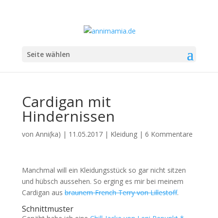
Seite wählen
Cardigan mit
Hindernissen
von
Anni(ka)
|
11.05.2017
|
Kleidung
|
6 Kommentare
Manchmal will ein Kleidungsstück so gar nicht sitzen
und hübsch aussehen. So erging es mir bei meinem
Cardigan aus
braunem French Terry von Lillestoff
.
Schnittmuster