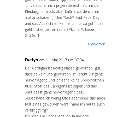
ich versuche mich ja gerade erst neu mit der
Kleidung für mich, aber LaSilla werde ich mir
mal anschauen ;). Und *lach* Bad-Face-Day
und das Abzeichnen kenne ich nur zu gut… das
geht bisher bei mir nur so *kicher*. Liebe
Grüße, Tini
Antworten
Evelyn
am 11. Mai 2017 um 07:34
Der Cardigan ist richtig klasse geworden, gut,
dass es kein Ufo geworden ist , steht Dir ganz
hervorragend und ich sehe keine Speckröllchen
♥Der Stoff des Cardigans ist super und das
Shirt passt ganz hervorragend dazu.
Selbst habe ich wenig Ufos aber eines das auch
fast eines geworden wäre, habe ich heute auch
verbloggt *g*
Ich mag alle Fotos, egal ob Ruine oder