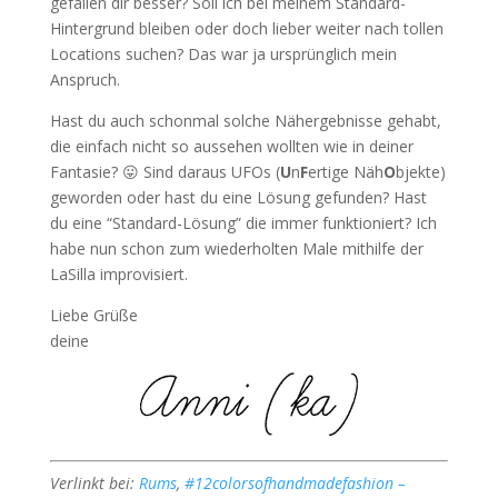
gefallen dir besser? Soll ich bei meinem Standard-
Hintergrund bleiben oder doch lieber weiter nach tollen
Locations suchen? Das war ja ursprünglich mein
Anspruch.
Hast du auch schonmal solche Nähergebnisse gehabt,
die einfach nicht so aussehen wollten wie in deiner
Fantasie? 😛 Sind daraus UFOs (
U
n
F
ertige Näh
O
bjekte)
geworden oder hast du eine Lösung gefunden? Hast
du eine “Standard-Lösung” die immer funktioniert? Ich
habe nun schon zum wiederholten Male mithilfe der
LaSilla improvisiert.
Liebe Grüße
deine
Verlinkt bei:
Rums
,
#12colorsofhandmadefashion –