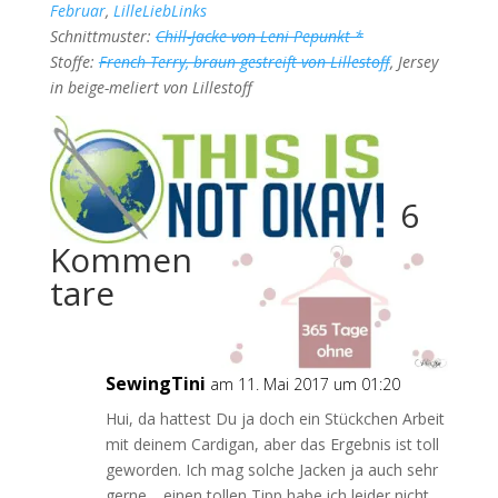
Februar
,
LilleLiebLinks
Schnittmuster:
Chill-Jacke von Leni Pepunkt *
Stoffe:
French Terry, braun gestreift von Lillestoff
, Jersey
in beige-meliert von Lillestoff
6
Kommen
tare
SewingTini
am 11. Mai 2017 um 01:20
Hui, da hattest Du ja doch ein Stückchen Arbeit
mit deinem Cardigan, aber das Ergebnis ist toll
geworden. Ich mag solche Jacken ja auch sehr
gerne… einen tollen Tipp habe ich leider nicht,