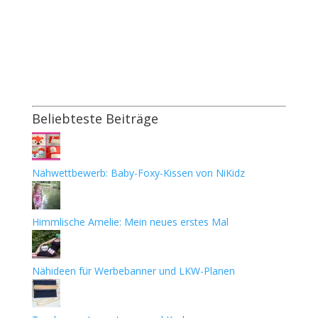
Beliebteste Beiträge
Nähwettbewerb: Baby-Foxy-Kissen von NiKidz
Himmlische Amelie: Mein neues erstes Mal
Nähideen für Werbebanner und LKW-Planen